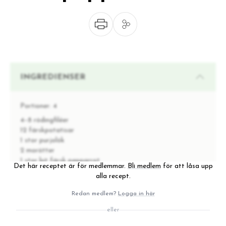
INGREDIENSER
Portioner:
4
4–8 rödingfiléer
12 färskpotatisar
1 stor purjolök
2 morötter
1 stor bit färsk pepparrot
Det här receptet är för medlemmar.
Bli medlem
för att låsa upp
olivolja
alla recept.
1 dl hackad gräslök
1 citron, saften
Redan medlem?
Logga in här
salt & nymalen svartpeppar
eller