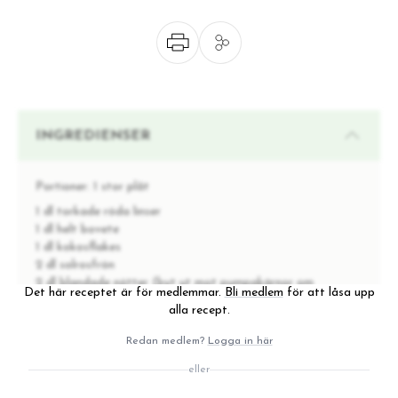
INGREDIENSER
Portioner:
1 stor plåt
1 dl torkade röda linser
1 dl helt bovete
1 dl kokosflakes
2 dl solrosfrön
2 dl blandade nötter (byt ut mot pumpakärnor om
Det här receptet är för medlemmar.
Bli medlem
för att låsa upp
du inte tål nötter)
alla recept.
1/2 dl chiafrön
1 tsk flingsalt
Redan medlem?
Logga in här
2 tsk malen kanel
eller
1 tsk malen kardemumma
1/2 tsk malen ingefära