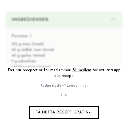
INGREDIENSER
Portioner:
1
125 g majs (tinad)
40 g rödlök, tunt skivad
40 g gurka, tärnad
7 g solrosfrön
1 klyfta citron (juicen)
Det här receptet är för medlemmar.
Bli medlem
för att låsa upp
5 g olivolja
alla recept.
salt & svartpeppar
Redan medlem?
Logga in här
eller
INSTRUKTIONER
FÅ DETTA RECEPT GRATIS
Rosta majsen i en het panna med olivolja tills den får
1
färg.