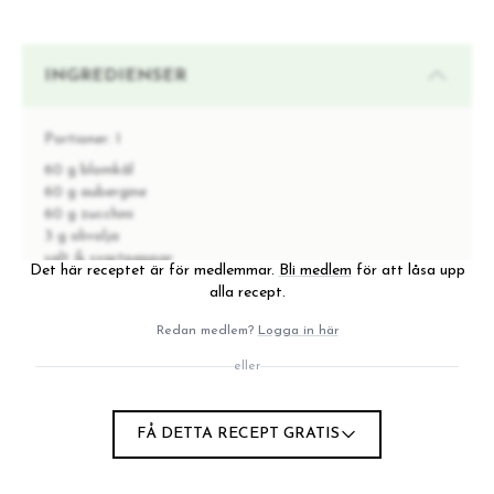
INGREDIENSER
Portioner:
1
60 g blomkål
60 g aubergine
60 g zucchini
3 g olivolja
salt & svartpeppar
Det här receptet är för medlemmar.
Bli medlem
för att låsa upp
6 g färsk dill (alt 1-2 g torkad)
alla recept.
5 g citronjuice
3 g olivolja
Redan medlem?
Logga in här
40 g färsk babyspenat
eller
5 g pekannötter
12 g russin
FÅ DETTA RECEPT GRATIS