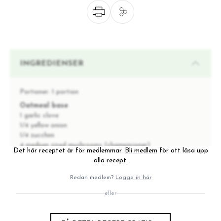
INGREDIENSER
Portioner:
1 portion
Oatmeal base
1 garlic clove
1/4 yellow onion
1/4 zucchini
4 medium sized mushrooms (champinjoner)
Det här receptet är för medlemmar.
Bli medlem
för att låsa upp
1 dl of oats (or 1/2 dl of oats and 1/2 dl of teff
alla recept.
flakes)
2 dl of water
Redan medlem?
Logga in här
Sesame or coconut oil to fry
eller
Tamari to taste
Collagen or bone broth (optional)