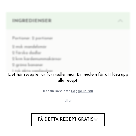
INGREDIENSER
Portioner:
2 portioner
2 msk mandelsmör
2 färska dadlar
2 krm kardemummakärnor
2 gröna bananer
1 tsk äkta vaniljpulver
Det här receptet är för medlemmar.
Bli medlem
för att låsa upp
1 dl kokosmjölk + 1/2 dl av det övre hårda lagret till
alla recept.
topping
5–6 dl vatten
Redan medlem?
Logga in här
eller
INSTRUKTIONER
FÅ DETTA RECEPT GRATIS
Pilla ut kärnorna ur dadlarna. Mortal
kardemummakärnorna (har du en