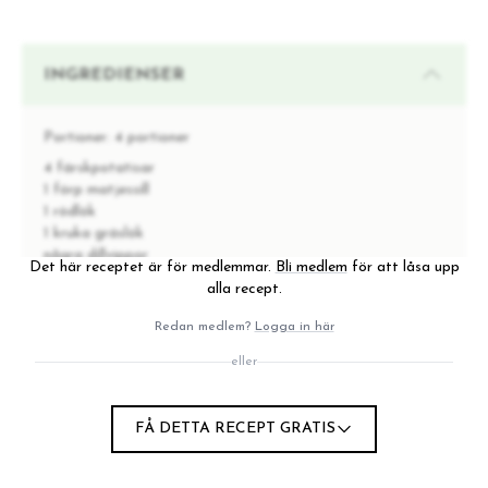
INGREDIENSER
Portioner:
4 portioner
4 färskpotatisar
1 förp matjessill
1 rödlök
1 kruka gräslök
några dillvippor
Det här receptet är för medlemmar.
Bli medlem
för att låsa upp
tandpetare
alla recept.
Redan medlem?
Logga in här
INSTRUKTIONER
eller
Börja med att koka potatisen. Låt den svalna något
1
FÅ DETTA RECEPT GRATIS
innan du skivar den i lagom tjocka skivor.
Varva potatis, sill, potatis sill. Toppa med rödlök,
2