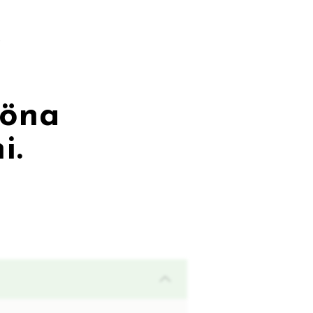
.
röna
i.