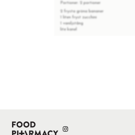
Portioner:
2 portioner
2 frysta gröna bananer
1 liten fryst zucchini
1 vaniljstång
lite kanel
INSTRUKTIONER
1
Låt bananerna och zucchinin tina
2
Lägg dem i mixern tillsammans me
3
Addera eventuellt lite vatten.
4
Häll upp i en skål.
5
Toppa med färska bär och lite h