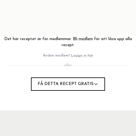
Det här receptet är för medlemmar.
Bli medlem
för att låsa upp alla
recept.
Redan medlem?
Logga in här
eller
 något.
FÅ DETTA RECEPT GRATIS
d vaniljen och kanelen.
emmagjord granola.