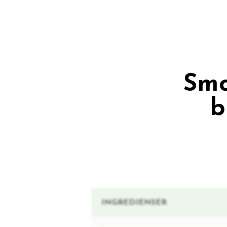
Smo
b
INGREDIENSER