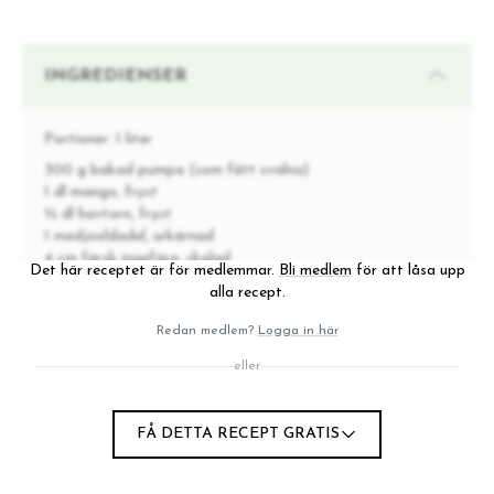
INGREDIENSER
Portioner:
1 liter
300 g bakad pumpa (som fått svalna)
1 dl mango, fryst
½ dl havtorn, fryst
1 medjooldadel, urkärnad
4 cm färsk ingefära, skalad
Det här receptet är för medlemmar.
Bli medlem
för att låsa upp
1 msk ceylonkanel
alla recept.
2 nejlikor
1 lime, skalad + zest
Redan medlem?
Logga in här
½ grape (blod eller blond), skalad
eller
4 dl vatten
1 dl kokosmjölk
FÅ DETTA RECEPT GRATIS
INSTRUKTIONER