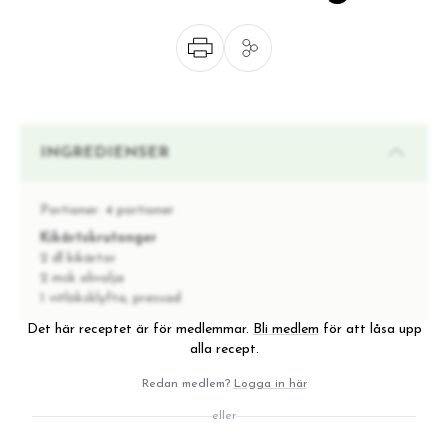
INGREDIENSER
Portioner:
4 portioner
Kikärtskrutonger
2 dl kikärtor
2 msk olivolja
1 vitlöksklyfta, pressad
Det här receptet är för medlemmar.
Bli medlem
för att låsa upp
Sallad
alla recept.
1 vårlök, finhackad
2 msk majonnäs
Redan medlem?
Logga in här
1 msk dijonsenap
1 msk äppelcidervinäger
eller
Salt & svartpeppar