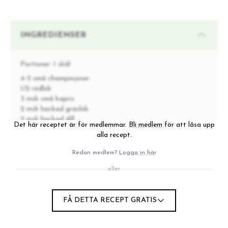
INGREDIENSER
Portioner:
1 skål
4-5 små champinjoner
1/2 rödlök
3 msk små kapris
2 msk hackad gräslök
2 msk hackad dill
Det här receptet är för medlemmar.
Bli medlem
för att låsa upp
1 dl havrefraiche
alla recept.
1 dl Food Pharmacys-majonnäs
1-2 tsk dijonsenap
Redan medlem?
Logga in här
1 tsk vitvinsvinäger
eller
1 tsk honung
Salt och vitpeppar
Förslag på topping
FÅ DETTA RECEPT GRATIS
Avokado
Rädisor