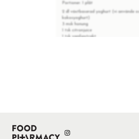
Portioner:
1 plåt
2 dl växtbaserad yoghurt (vi använde 
kokosyoghurt)
3 msk honung
1 tsk citronjuice
1 tsk vaniljextrakt
INSTRUKTIONER
1
Rör ihop yoghurten, honungen, citr
2
Sprid ut över ett bakplåtspapper
3
Ställ in i frysen och låt stå där t
4
Njut av små bitar varje gång du k