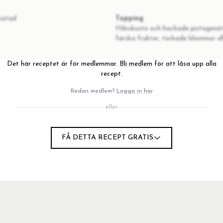
osötad
Topping
Hibiskuste och hackade pistagenött
färska frukter, torkade blommor el
Det här receptet är för medlemmar.
Bli medlem
för att låsa upp alla
recept.
Redan medlem?
Logga in här
eller
onen och vaniljen i en skål.
FÅ DETTA RECEPT GRATIS
 och toppa med din topping.
ills smeten stelnat helt och du kan bryta den i skärvor.
änner för något kallt och sött!