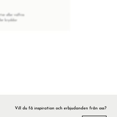
er eller valfria
ler kryddor
Vill du få inspiration och erbjudanden från oss?