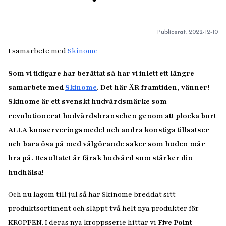
Publicerat:
2022-12-10
I samarbete med
Skinome
Som vi tidigare har berättat så har vi inlett ett längre
samarbete med
Skinome
. Det här ÄR framtiden, vänner!
Skinome är ett svenskt hudvårdsmärke som
revolutionerat hudvårdsbranschen genom att plocka bort
ALLA konserveringsmedel och andra konstiga tillsatser
och bara ösa på med välgörande saker som huden mår
bra på.
Resultatet är färsk hudvård som stärker din
hudhälsa
!
Och nu lagom till jul så har Skinome breddat sitt
produktsortiment och släppt två helt nya produkter för
KROPPEN. I deras nya kroppsserie hittar vi
Five Point