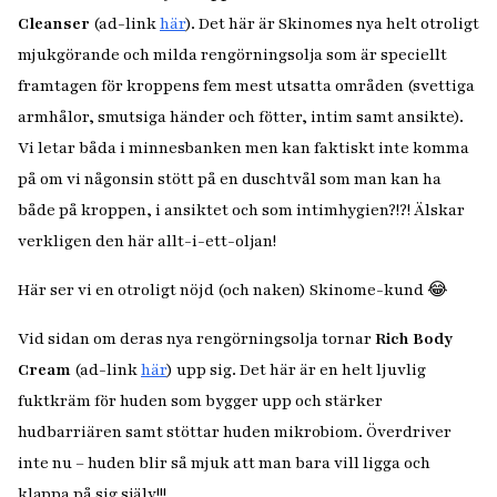
Cleanser
(ad-link
här
). Det här är Skinomes nya helt otroligt
mjukgörande och milda rengörningsolja som är speciellt
framtagen för kroppens fem mest utsatta områden (svettiga
armhålor, smutsiga händer och fötter, intim samt ansikte).
Vi letar båda i minnesbanken men kan faktiskt inte komma
på om vi någonsin stött på en duschtvål som man kan ha
både på kroppen, i ansiktet och som intimhygien?!?! Älskar
verkligen den här allt-i-ett-oljan!
Här ser vi en otroligt nöjd (och naken) Skinome-kund 😂
Vid sidan om deras nya rengörningsolja tornar
Rich Body
Cream
(ad-link
här
) upp sig. Det här är en helt ljuvlig
fuktkräm för huden som bygger upp och stärker
hudbarriären samt stöttar huden mikrobiom. Överdriver
inte nu – huden blir så mjuk att man bara vill ligga och
klappa på sig själv!!!