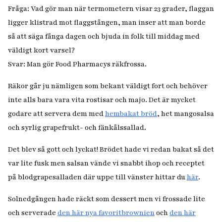
Fråga: Vad gör man när termometern visar 23 grader, flaggan
ligger klistrad mot flaggstången, man inser att man borde
så att säga fånga dagen och bjuda in folk till middag med
väldigt kort varsel?
Svar: Man gör Food Pharmacys räkfrossa.
Räkor går ju nämligen som bekant väldigt fort och behöver
inte alls bara vara vita rostisar och majo. Det är mycket
godare att servera dem med
hembakat bröd
, het mangosalsa
och syrlig grapefrukt- och fänkålssallad.
Det blev så gott och lyckat! Brödet hade vi redan bakat så det
var lite fusk men salsan vände vi snabbt ihop och receptet
på blodgrapesalladen där uppe till vänster hittar du
här
.
Solnedgången hade räckt som dessert men vi frossade lite
och serverade
den här nya favoritbrownien
och
den här