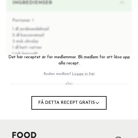
INGREDIENSER
Portioner:
1
1 dl jordmandelmjöl
2 dl kassavamjöl
3 msk olivolja
1 dl hett vatten
1 tsk havssalt
Det här receptet är för medlemmar.
Bli medlem
för att låsa upp
1 tsk örter provencale
alla recept.
Redan medlem?
Logga in här
INSTRUKTIONER
eller
1
Sätt ugnen på 150°.
FÅ DETTA RECEPT GRATIS
Blanda de olika mjölsorterna i en bunke med salt,
2
kryddor och olivolja.
Tillsätt det heta vattnet, lite i taget och knåda
3
blanda ihop till en kladdig deg. Låt vila 10 min.