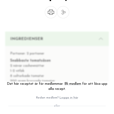
INGREDIENSER
Portioner:
2 portioner
Snabbaste tomatsåsen
2 nävar cashewnötter
1-2 vitlök
8 soltorkade tomater
200 gram krossade tomater
Det här receptet är för medlemmar.
Bli medlem
för att låsa upp
färsk basilika
alla recept.
salt & peppar
Redan medlem?
Logga in här
Grön lasagne med champinjoner
1 sats supersnabb tomatsås (se recept ovan)
eller
1 zucchini